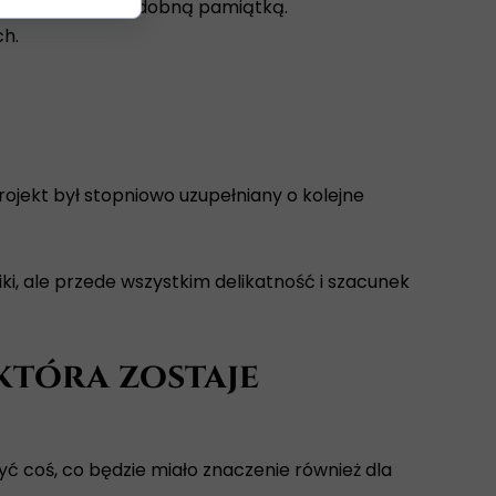
interesowanych podobną pamiątką.
ch.
rojekt był stopniowo uzupełniany o kolejne
iki, ale przede wszystkim delikatność i szacunek
która zostaje
ć coś, co będzie miało znaczenie również dla