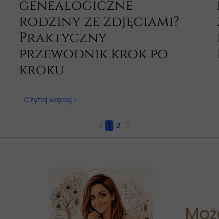
genealogiczne
rodziny ze zdjęciami?
Praktyczny
przewodnik krok po
kroku
18 czerwca 2026
Czytaj więcej ›
1
2
Może