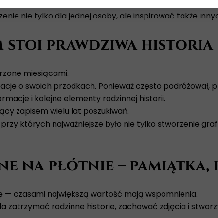
 odbiorcom, co przyniosło kolejne zapytania od osób za
enie nie tylko dla jednej osoby, ale inspirować także inny
 stoi prawdziwa historia
orzone miesiącami.
rmacje o swoich przodkach. Ponieważ często podróżował, p
macje i kolejne elementy rodzinnej historii.
cy zapisem wielu lat poszukiwań.
 przy których najważniejsze było nie tylko stworzenie graf
 na płótnie – pamiątka, 
ę — czasami największą wartość mają wspomnienia.
zatrzymać rodzinne historie, zachować zdjęcia i stworzy