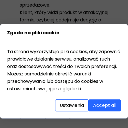
sprzedażowe.
Klient, który widzi produkt w atrakcyjnej
formie, szybciej podejmuje decyzję o
zakupie.
Zgoda na pliki cookie
Z badań wynika, że aż 80% kupujących
online przyznaje, że jakość zdjęć i
grafik ma kluczowe znaczenie przy
Ta strona wykorzystuje pliki cookies, aby zapewnić
wyborze oferty.
prawidłowe działanie serwisu, analizować ruch
oraz dostosowywać treści do Twoich preferencji.
Wizualizacje pozwalają też pokazać
Możesz samodzielnie określić warunki
funkcjonalność produktu – np. sposób
przechowywania lub dostępu do cookies w
montażu, zastosowanie czy możliwości
ustawieniach swojej przeglądarki.
personalizacji.
Ustawienia
Accept all
4. Wizualizacje skracają
proces sprzedaży